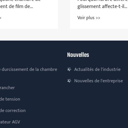
ssement affecte-t-il
manche gonflabl
ectement la qualité de vos
elle plus pratiq
r plus >>
Voir plus >>
oduits?
l'entretien quot
Nouvelles
 durcissement de la chambre
Actualités de l'industrie
Nouvelles de l'entreprise
trancher
de tension
de correction
vateur AGV