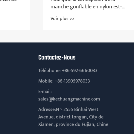
e en nylon est-
parvient pas à suivre le rythm
ue pour
de production?
Voir plus >>
idien?
Contactez-Nous
Téléphone:
+86-592-6660033
Mobile:
+86-13905978033
E-mail:
sales@kechuangmachine.com
Adresse:N ° 2555 Binhai West
Avenue, district tongan, City de
Xiamen, province du Fujian, Chine