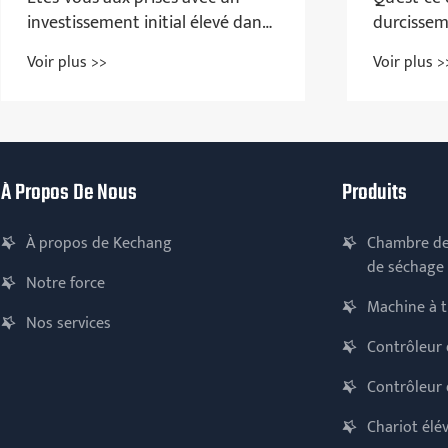
durcissement de film de
gli
plastification entièrement
dir
Voir plus >>
Voi
automatique ?
pr
À Propos De Nous
Produits
À propos de Kechang
Chambre de
de séchage
Notre force
Machine à 
Nos services
Contrôleur 
Contrôleur 
Chariot élé