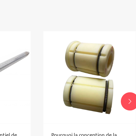

eption de la
Votre efficacité de tranche ne