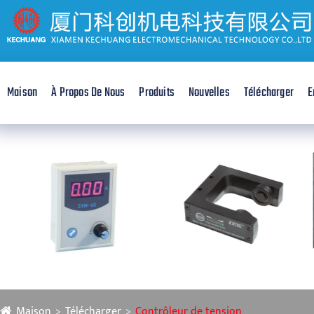
Maison
À Propos De Nous
Produits
Nouvelles
Télécharger
E
Maison
Télécharger
Contrôleur de tension