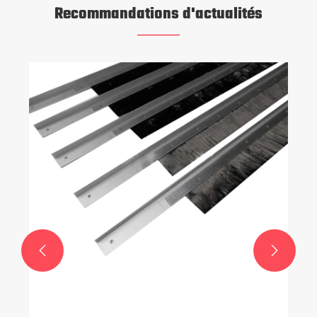
Recommandations d'actualités
Pourquoi choisir un four de polymérisation et
de stratification de qualité industrielle ?
Voir plus >>

