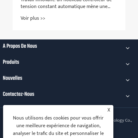
tension constant automatique mène une
nouvelle ère de contrôle industriel
Voir plus >>
À Propos De Nous
Produits
Nouvelles
Contactez-Nous
X
Nous utilisons des cookies pour vous offrir
Copyright © 2025 Xiamen Kechuang Electromical Technology Co.,
une meilleure expérience de navigation,
Ltd. Tous droits réservés.
analyser le trafic du site et personnaliser le