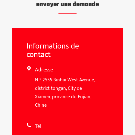
envoyer une demande
Informations de
contact
Adresse

N ° 2555 Binhai West Avenue,
district tongan, City de
Xiamen, province du Fujian,
Chine
Tél
