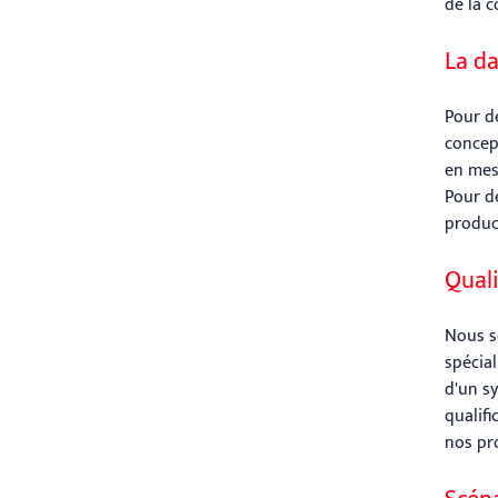
de la c
La da
Pour d
concep
en mesu
Pour d
product
Quali
Nous s
spécia
d'un s
qualifi
nos pro