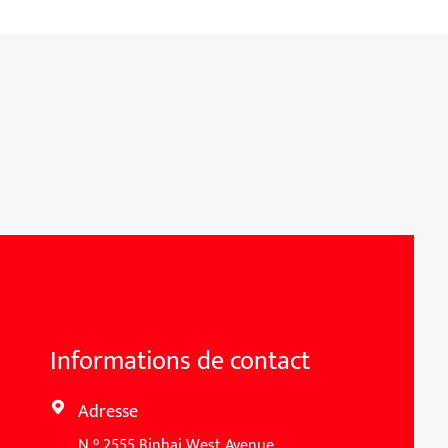
Informations de contact
Adresse

N ° 2555 Binhai West Avenue,