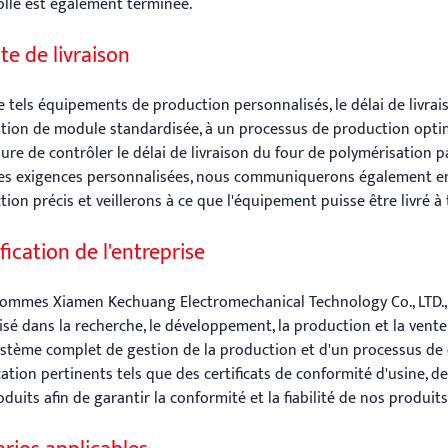
olle est également terminée.
te de livraison
e tels équipements de production personnalisés, le délai de livrai
tion de module standardisée, à un processus de production opti
re de contrôler le délai de livraison du four de polymérisation pa
es exigences personnalisées, nous communiquerons également en é
ion précis et veillerons à ce que l'équipement puisse être livré 
fication de l'entreprise
ommes Xiamen Kechuang Electromechanical Technology Co., LTD., un
lisé dans la recherche, le développement, la production et la ven
ystème complet de gestion de la production et d'un processus de 
cation pertinents tels que des certificats de conformité d'usine, 
duits afin de garantir la conformité et la fiabilité de nos produits