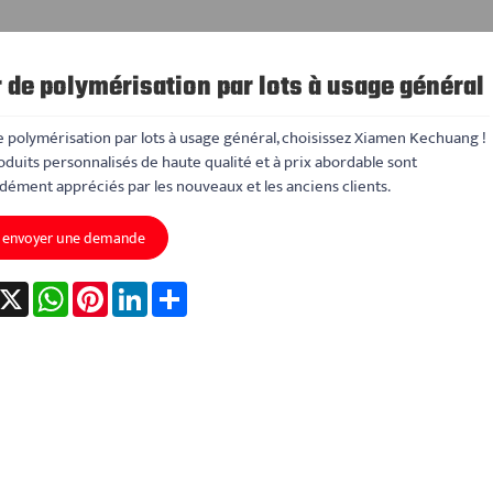
 de polymérisation par lots à usage général
 polymérisation par lots à usage général, choisissez Xiamen Kechuang !
duits personnalisés de haute qualité et à prix abordable sont
ément appréciés par les nouveaux et les anciens clients.
envoyer une demande
acebook
X
WhatsApp
Pinterest
LinkedIn
Share