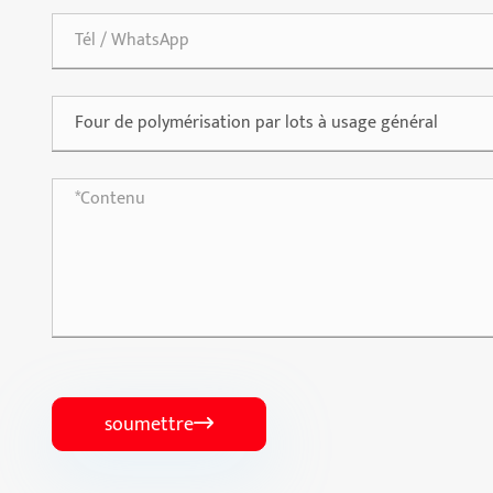
soumettre
