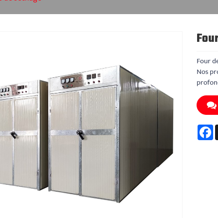
Four
Four de
Nos pro
profond
F