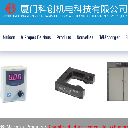
Maison
À Propos De Nous
Produits
Nouvelles
Télécharger
E
Maison
Produits
Chambre de durcissement de la chambr