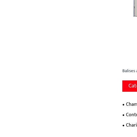
Balises
Cat
Cham
Cont
Chari