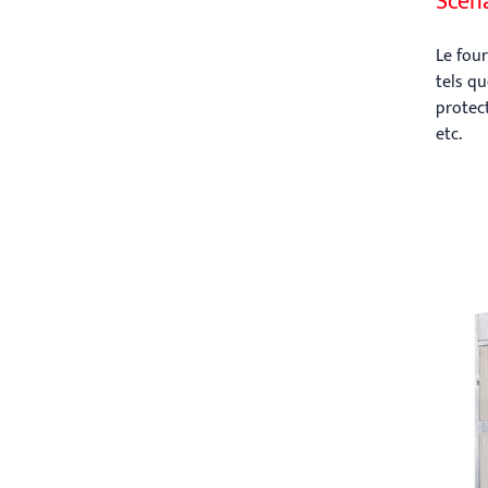
Scéna
Le four
tels qu
protect
etc.