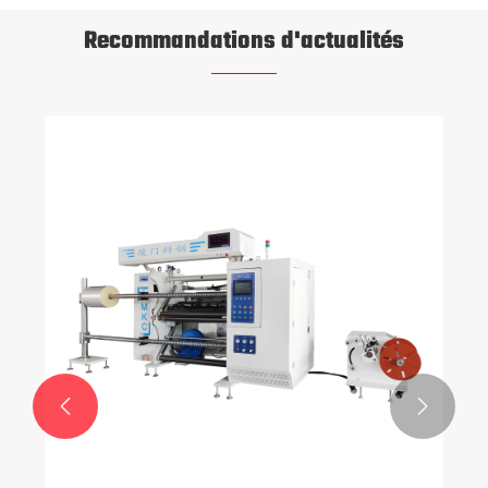
Recommandations d'actualités
Xiamen Kechuang a lancé en grande pompe
une chambre de polymérisation robuste
Voir plus >>

