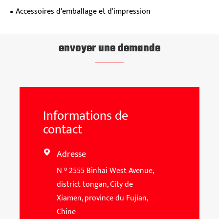
Accessoires d'emballage et d'impression
envoyer une demande
Informations de
contact
Adresse

N ° 2555 Binhai West Avenue,
district tongan, City de
Xiamen, province du Fujian,
Chine