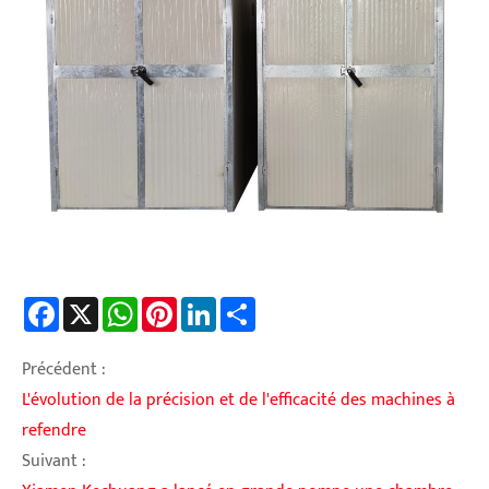
Facebook
X
WhatsApp
Pinterest
LinkedIn
Share
Précédent :
L'évolution de la précision et de l'efficacité des machines à
refendre
Suivant :