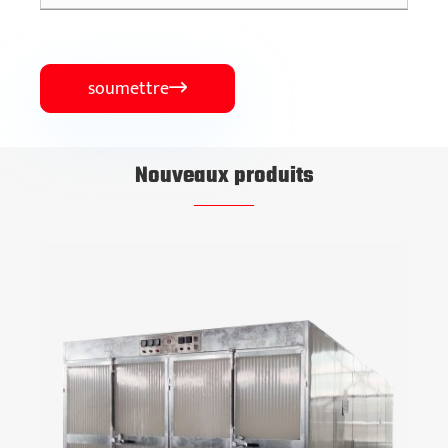
soumettre

Nouveaux produits