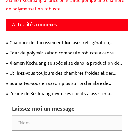
Xiamen Kechuang a lancé en grande pompe une chambre
de polymérisation robuste
Actualités connexes
Chambre de durcissement fixe avec réfrigération,
fonctions de réfrigération et de cuisson combinées en une
Four de polymérisation composite robuste à cadre
seule !
renforcé avec système de rail à canal en C
Xiamen Kechuang se spécialise dans la production de
chambres de durcissement de films de stratification
Utilisez-vous toujours des chambres froides et des
spécialisées. Intéressé?
chambres de durcissement séparées pour le laminage des
Souhaitez-vous en savoir plus sur la chambre de
films plastiques ?
polymérisation intelligente de film composite de Xiamen
L'usine de Kechuang invite ses clients à assister à
Kechuang ?
l'expédition de la chambre de durcissement de la chambre
Laissez-moi un message
de séchage