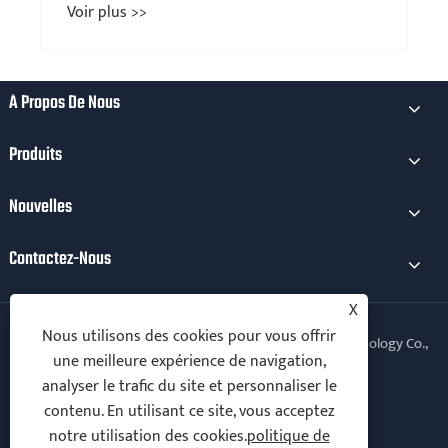
Voir plus >>
À Propos De Nous
Produits
Nouvelles
Contactez-Nous
X
Nous utilisons des cookies pour vous offrir
Copyright © 2025 Xiamen Kechuang Electromical Technology Co.,
une meilleure expérience de navigation,
Ltd. Tous droits réservés.
analyser le trafic du site et personnaliser le
Follow Us
contenu. En utilisant ce site, vous acceptez
notre utilisation des cookies.
politique de